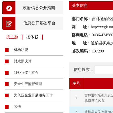
基本信息
政府信息公开指南
部门名称：
吉林通榆经
信息公开基础平台
网 址：
http://xxgk.
咨询电话：
0436-42458
按主题
按体裁
地 址：
通榆县风电大
机构职能
邮政编码：
137200
财政预决算
信息搜索：
对外宣传丶推介
序号
安全生产监督管理
为入园企业开展服务工作
吉林通榆经济开发区2
1
般债券情况表
其他
2
通榆县人民政府20