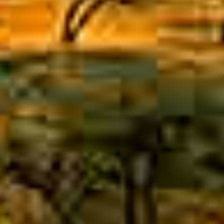
全
并
一
次
自
核
作
缩
责