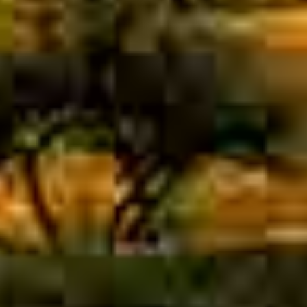
服
企
合
品
违
2
投
下