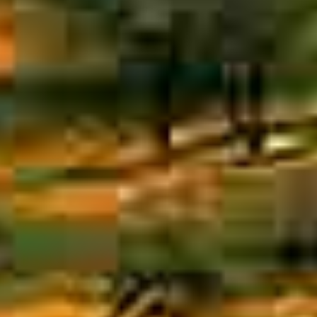
贯
长
负
营
事
力
公
诺