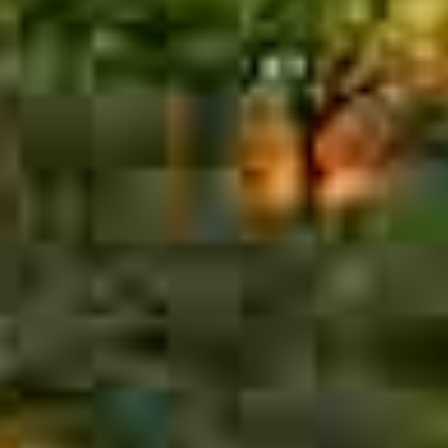
红
迅
27
9
7
企
业
标