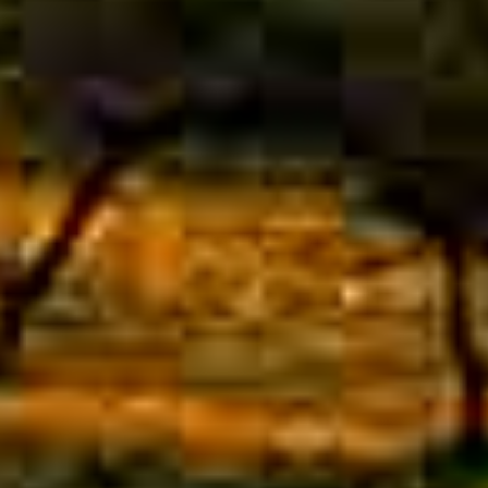
监
特
务
林
林
可
腿