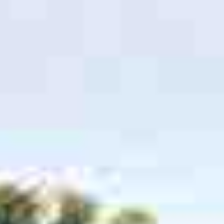
务
新
式
1
闻
网